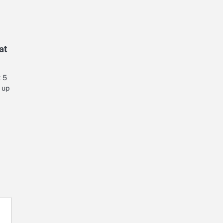
at
 5
 up