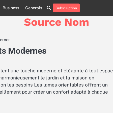
Business
Generals
Subscription
Online
Slot
Source Nom
Games
A
Complete
Guide
dernes
to
Fun
nts Modernes
and
Winning
tent une touche moderne et élégante à tout espa
 harmonieusement le jardin et la maison en
elon les besoins Les lames orientables offrent un
oleillement pour créer un confort adapté à chaque